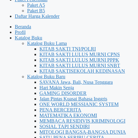
Paket A5
Paket B5
Daftar Harga Kalender
Beranda
Profil
Katalog Buku
Katalog Buku Lama
KITAB SAKTI TNI/POLRI
KITAB SAKTI LULUS MURNI CPNS
KITAB SAKTI LULUS MURNI PPPK
KITAB SAKTI LULUS MURNI SNBT
KITAB SAKTISEKOLAH KEDINASAN
Katalog Buku Baru
SAVANA Jawa, Bali, Nusa Tenggara
Hari Makin Senja
GAMING DISORDER
Jalan Pintas Kuasai Bahasa Inggris
ONE WORLD MESSIANIC SYSTEM
PENA BERCERITA
MATEMATIKA EKONOMI
MEMBACA RESIDIVIS KRIMINOLOGI
SOSIAL TAPI SENDIRI
MITOLOGI BANGSA-BANGSA DUNIA
SATU PENA SERIBU CERITA