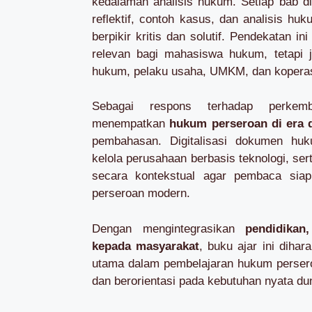
kedalaman analisis hukum. Setiap bab d
reflektif, contoh kasus, dan analisis 
berpikir kritis dan solutif. Pendekatan i
relevan bagi mahasiswa hukum, tetapi j
hukum, pelaku usaha, UMKM, dan koperas
Sebagai respons terhadap perkem
menempatkan
hukum perseroan di era d
pembahasan. Digitalisasi dokumen huku
kelola perusahaan berbasis teknologi, sert
secara kontekstual agar pembaca sia
perseroan modern.
Dengan mengintegrasikan
pendidikan
kepada masyarakat
, buku ajar ini diha
utama dalam pembelajaran hukum perseroa
dan berorientasi pada kebutuhan nyata d