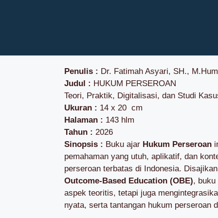
Penulis :
Dr. Fatimah Asyari, SH., M.Hum
Judul :
HUKUM PERSEROAN
Teori, Praktik, Digitalisasi, dan Studi Kasu
Ukuran :
14 x 20 cm
Halaman :
143 hlm
Tahun :
2026
Sinopsis :
Buku ajar
Hukum Perseroan
i
pemahaman yang utuh, aplikatif, dan kon
perseroan terbatas di Indonesia. Disajik
Outcome-Based Education (OBE)
, buku
aspek teoritis, tetapi juga mengintegrasik
nyata, serta tantangan hukum perseroan di 