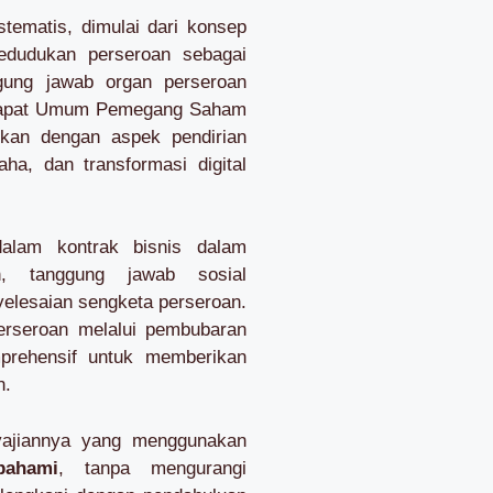
stematis, dimulai dari konsep
edudukan perseroan sebagai
gung jawab organ perseroan
n Rapat Umum Pemegang Saham
kan dengan aspek pendirian
aha, dan transformasi digital
alam kontrak bisnis dalam
an, tanggung jawab sosial
elesaian sengketa perseroan.
perseroan melalui pembubaran
mprehensif untuk memberikan
n.
nyajiannya yang menggunakan
pahami
, tanpa mengurangi