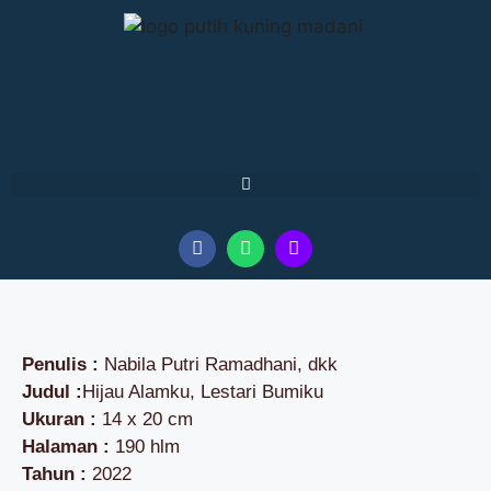
Penulis :
Nabila Putri Ramadhani, dkk
Judul :
Hijau Alamku, Lestari Bumiku
Ukuran :
14 x 20 cm
Halaman :
190 hlm
Tahun :
2022