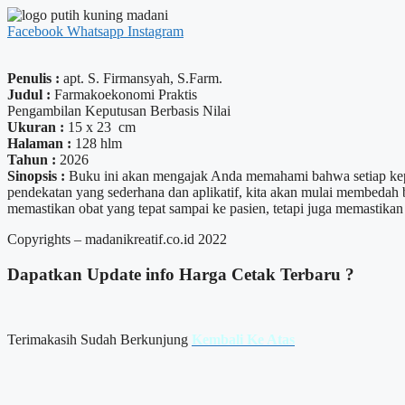
Facebook
Whatsapp
Instagram
Penulis :
apt. S. Firmansyah, S.Farm.
Judul :
Farmakoekonomi Praktis
Pengambilan Keputusan Berbasis Nilai
Ukuran :
15 x 23 cm
Halaman :
128 hlm
Tahun :
2026
Sinopsis :
Buku ini akan mengajak Anda memahami bahwa setiap keputu
pendekatan yang sederhana dan aplikatif, kita akan mulai membedah 
memastikan obat yang tepat sampai ke pasien, tetapi juga memastikan
Copyrights – madanikreatif.co.id 2022
Dapatkan Update info
Harga Cetak
Terbaru ?
Terimakasih Sudah Berkunjung
Kembali Ke Atas