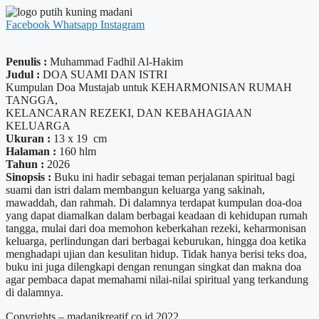
Facebook
Whatsapp
Instagram
Penulis :
Muhammad Fadhil Al-Hakim
Judul :
DOA SUAMI DAN ISTRI
Kumpulan Doa Mustajab untuk KEHARMONISAN RUMAH
TANGGA,
KELANCARAN REZEKI, DAN KEBAHAGIAAN
KELUARGA
Ukuran :
13 x 19 cm
Halaman :
160 hlm
Tahun :
2026
Sinopsis :
Buku ini hadir sebagai teman perjalanan spiritual bagi
suami dan istri dalam membangun keluarga yang sakinah,
mawaddah, dan rahmah. Di dalamnya terdapat kumpulan doa-doa
yang dapat diamalkan dalam berbagai keadaan di kehidupan rumah
tangga, mulai dari doa memohon keberkahan rezeki, keharmonisan
keluarga, perlindungan dari berbagai keburukan, hingga doa ketika
menghadapi ujian dan kesulitan hidup. Tidak hanya berisi teks doa,
buku ini juga dilengkapi dengan renungan singkat dan makna doa
agar pembaca dapat memahami nilai-nilai spiritual yang terkandung
di dalamnya.
Copyrights – madanikreatif.co.id 2022