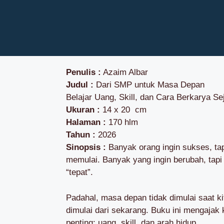
Penulis :
Azaim Albar
Judul :
Dari SMP untuk Masa Depan
Belajar Uang, Skill, dan Cara Berkarya Se
Ukuran :
14 x 20 cm
Halaman :
170 hlm
Tahun :
2026
Sinopsis :
Banyak orang ingin sukses, ta
memulai. Banyak yang ingin berubah, tap
“tepat”.
Padahal, masa depan tidak dimulai saat 
dimulai dari sekarang. Buku ini mengaja
penting: uang, skill, dan arah hidup.