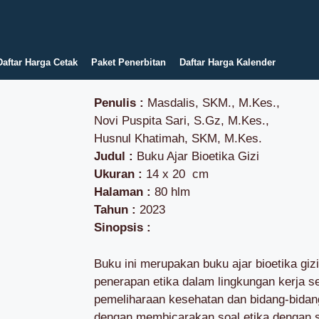
Daftar Harga Cetak
Paket Penerbitan
Daftar Harga Kalender
Penulis :
Masdalis, SKM., M.Kes.,
Novi Puspita Sari, S.Gz, M.Kes.,
Husnul Khatimah, SKM, M.Kes.
Judul :
Buku Ajar Bioetika Gizi
Ukuran :
14 x 20 cm
Halaman :
80 hlm
Tahun :
2023
Sinopsis :
Buku ini merupakan buku ajar bioetika giz
penerapan etika dalam lingkungan kerja se
pemeliharaan kesehatan dan bidang-bidang 
dengan membicarakan soal etika dengan s