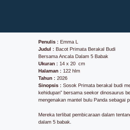
Penulis :
Emma L
Judul :
Bacot Primata Berakal Budi
Bersama Ancala Dalam 5 Babak
Ukuran :
14 x 20 cm
Halaman :
122 hlm
Tahun :
2026
Sinopsis :
Sosok Primata berakal budi me
kehidupan” bersama seekor dinosaurus be
mengenakan mantel bulu Panda sebagai 
Mereka terlibat pembicaraan dalam tentan
dalam 5 babak.