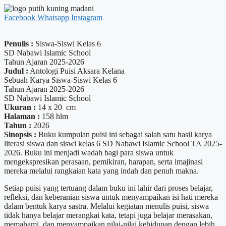
Facebook
Whatsapp
Instagram
Penulis :
Siswa-Siswi Kelas 6
SD Nabawi Islamic School
Tahun Ajaran 2025-2026
Judul :
Antologi Puisi Aksara Kelana
Sebuah Karya Siswa-Siswi Kelas 6
Tahun Ajaran 2025-2026
SD Nabawi Islamic School
Ukuran :
14 x 20 cm
Halaman :
158 hlm
Tahun :
2026
Sinopsis :
Buku kumpulan puisi ini sebagai salah satu hasil karya
literasi siswa dan siswi kelas 6 SD Nabawi Islamic School TA 2025-
2026. Buku ini menjadi wadah bagi para siswa untuk
mengekspresikan perasaan, pemikiran, harapan, serta imajinasi
mereka melalui rangkaian kata yang indah dan penuh makna.
Setiap puisi yang tertuang dalam buku ini lahir dari proses belajar,
refleksi, dan keberanian siswa untuk menyampaikan isi hati mereka
dalam bentuk karya sastra. Melalui kegiatan menulis puisi, siswa
tidak hanya belajar merangkai kata, tetapi juga belajar merasakan,
memahami, dan menyampaikan nilai-nilai kehidupan dengan lebih