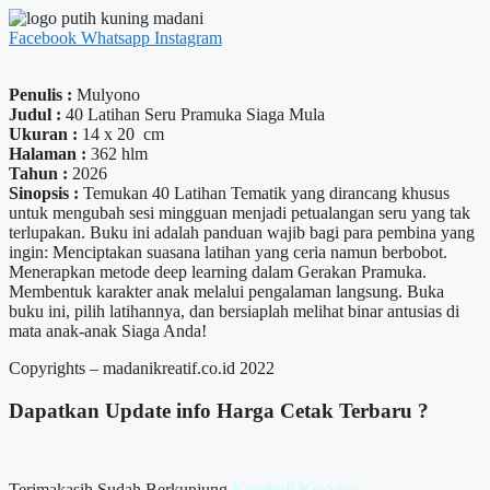
Facebook
Whatsapp
Instagram
Penulis :
Mulyono
Judul :
40 Latihan Seru Pramuka Siaga Mula
Ukuran :
14 x 20 cm
Halaman :
362 hlm
Tahun :
2026
Sinopsis :
Temukan 40 Latihan Tematik yang dirancang khusus
untuk mengubah sesi mingguan menjadi petualangan seru yang tak
terlupakan. Buku ini adalah panduan wajib bagi para pembina yang
ingin: Menciptakan suasana latihan yang ceria namun berbobot.
Menerapkan metode deep learning dalam Gerakan Pramuka.
Membentuk karakter anak melalui pengalaman langsung. Buka
buku ini, pilih latihannya, dan bersiaplah melihat binar antusias di
mata anak-anak Siaga Anda!
Copyrights – madanikreatif.co.id 2022
Dapatkan Update info
Harga Cetak
Terbaru ?
Terimakasih Sudah Berkunjung
Kembali Ke Atas